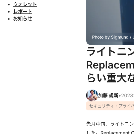
ウォレット
レポート
お知らせ
Photo by 
Sigmund
 / 
ライトニ
Replace
らい重大
加藤 規新
•
202
セキュリティ・プライ
先月中旬、ライトニ
した。Replacemen