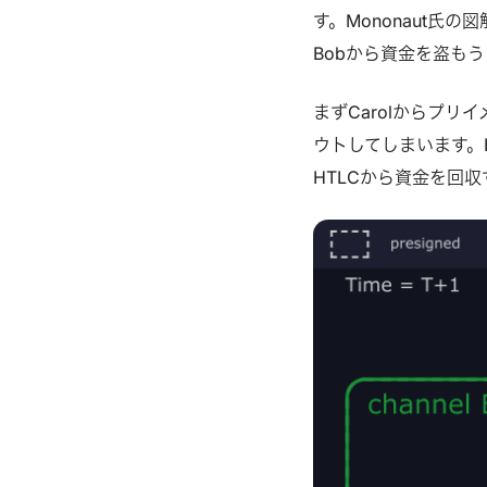
してすべてのトランザ
す。Mononaut氏の
ます。 RBFとは RBF
Bobから資金を盗も
ザクションがブロック
まずCarolからプリ
ウトしてしまいます。
HTLCから資金を回収す