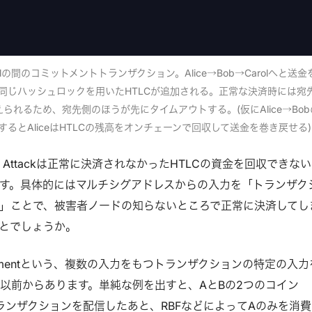
Carolの間のコミットメントトランザクション。Alice→Bob→Carolへと送金
同じハッシュロックを用いたHTLCが追加される。正常な決済時には宛
られるため、宛先側のほうが先にタイムアウトする。(仮にAlice→Bob
するとAliceはHTLCの残高をオンチェーンで回収して送金を巻き戻せる)
ycling Attackは正常に決済されなかったHTLCの資金を回収できな
す。具体的にはマルチシグアドレスからの入力を「トランザク
」ことで、被害者ノードの知らないところで正常に決済してし
とでしょうか。
Replacementという、複数の入力をもつトランザクションの特定の入力
以前からあります。単純な例を出すと、AとBの2つのコイン
トランザクションを配信したあと、RBFなどによってAのみを消