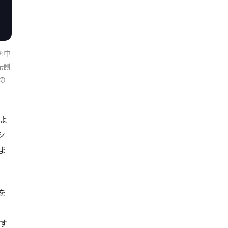
を中
先側
の
いよ
シ
ま
を
費す