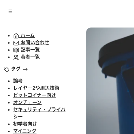
バ
へ
ー
移
へ
動
移
動
ホーム
お問い合わせ
記事一覧
著者一覧
タグ
論考
レイヤー2や周辺技術
ビットコイナー向け
オンチェーン
セキュリティ・プライバ
シー
初学者向け
マイニング