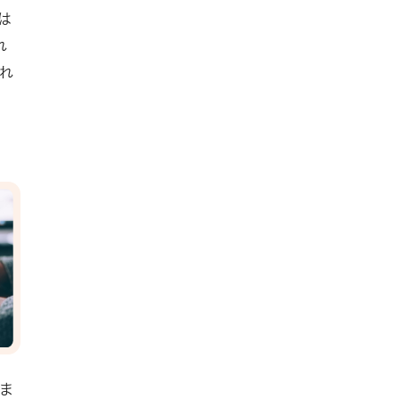
は
れ
され
ま