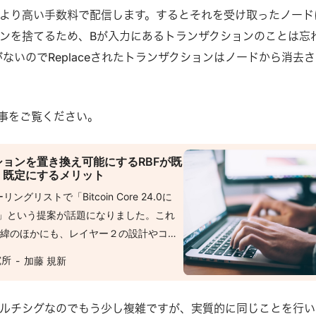
より高い手数料で配信します。するとそれを受け取ったノード
ンを捨てるため、Bが入力にあるトランザクションのことは忘
ないのでReplaceされたトランザクションはノードから消去
記事をご覧ください。
ョンを置き換え可能にするRBFが既
、既定にするメリット
ーリングリストで「Bitcoin Core 24.0に
しよう」という提案が話題になりました。これ
経緯のほかにも、レイヤー２の設計やコン
フトフォーク・ハードフォーク)とは異なる
究所
加藤 規新
変更」がネットワーク利用者に及ぼしうる
い提案です。 今日はRBFとはなにか、な
ランザクションがRBFではないのか、そ
ルチシグなのでもう少し複雑ですが、実質的に同じことを行い