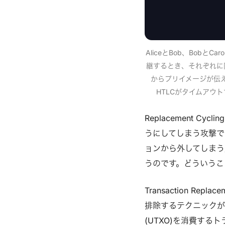
AliceとBob、Bobと
継するとき、それぞれに
からプリイメージが伝え
HTLCがタイムアウト
Replacement C
うにしてしまう攻撃で
ョンから外してしまう
うのです。どういうこ
Transaction 
排除するテクニックが
(UTXO)を消費する