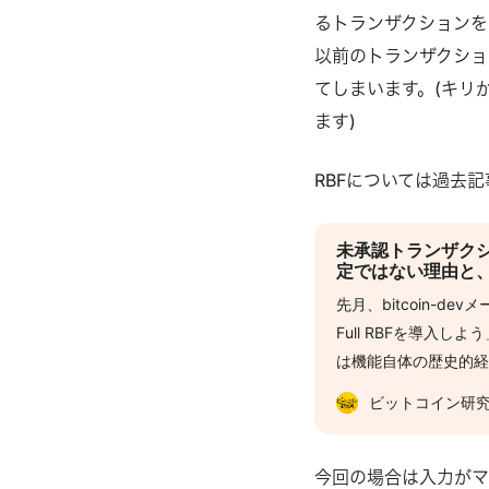
るトランザクションを
以前のトランザクショ
てしまいます。(キリが
ます)
RBFについては過去
未承認トランザクシ
定ではない理由と
先月、bitcoin-devメ
Full RBFを導入
は機能自体の歴史的
センサスの変更 (ソ
ビットコイン研
「ポリシールールの
影響という面で興味深
ぜ現状ではすべてのト
今回の場合は入力がマ