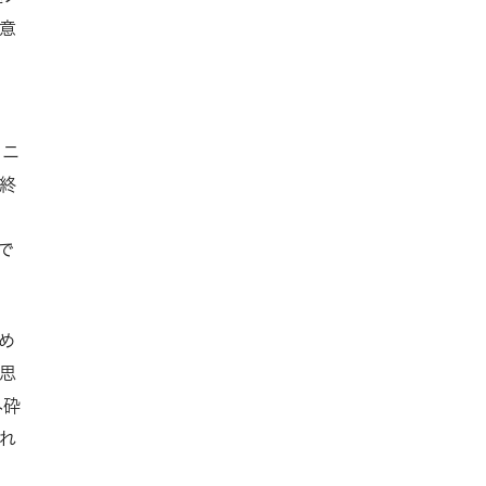
意
トニ
終
で
め
思
み砕
れ