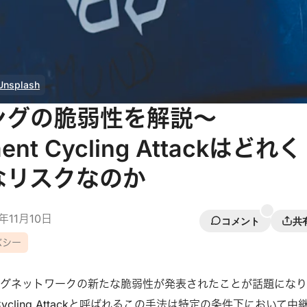
Unsplash
ングの脆弱性を解説〜
ment Cycling Attackはどれく
なリスクなのか
3年11月10日
コメント
共
バシー
ングネットワークの新たな脆弱性が発表されたことが話題にな
t Cycling Attackと呼ばれるこの手法は特定の条件下において中