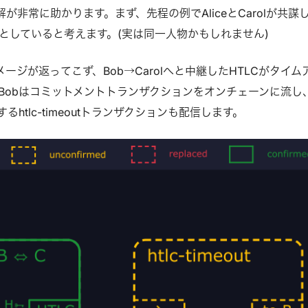
クションがRBFになるメリットをまとめ
図解が非常に助かります。まず、先程の例でAliceとCarolが共謀
とはReplace-by-Feeの略で、あるトラン
うとしていると考えます。(実は同一人物かもしれません)
…
イメージが返ってこず、Bob→Carolへと中継したHTLCがタイム
Bobはコミットメントトランザクションをオンチェーンに流し
るhtlc-timeoutトランザクションも配信します。