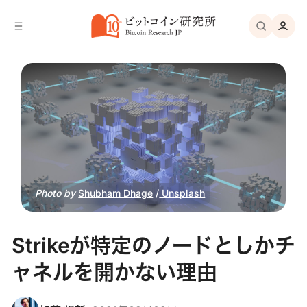
バ
へ
ー
移
へ
動
移
動
Photo by
Shubham Dhage
/
Unsplash
Strikeが特定のノードとしかチ
ャネルを開かない理由