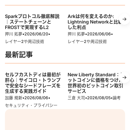
Sparkプロトコル徹底解説
Arkは何を変えるのか:
｜ステートチェーンと
Lightning Networkと比較
FROSTで実現するL2
した利点
押川 拓夢
•
2026/06/20
•
押川 拓夢
•
2026/06/06
•
レイヤー2や周辺技術
レイヤー2や周辺技術
最新記事
セルフカストディは最初が
New Liberty Standard：ビ
肝心｜サイコロ・トランプ
ットコインに価格をつけた
で安全なシードフレーズを
世界初のビットコイン取引
生成する実践ガイド
サービス
加藤 規新
•
2026/08/06
•
三倉 大司
•
2026/08/05
•
論考
セキュリティ・プライバシー