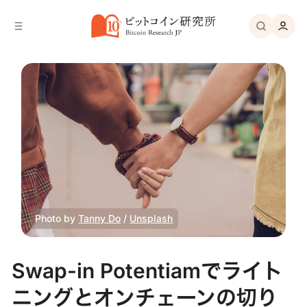
バ
へ
ー
移
へ
動
移
動
Photo by
Tanny Do
/
Unsplash
Swap-in Potentiamでライト
ニングとオンチェーンの切り