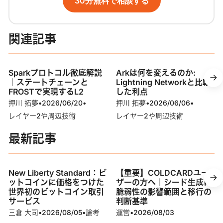
30分無料で相談する
関連記事
Sparkプロトコル徹底解説
Arkは何を変えるのか:
｜ステートチェーンと
Lightning Networkと比較
FROSTで実現するL2
した利点
押川 拓夢
•
2026/06/20
•
押川 拓夢
•
2026/06/06
•
レイヤー2や周辺技術
レイヤー2や周辺技術
最新記事
New Liberty Standard：ビ
【重要】COLDCARDユー
ットコインに価格をつけた
ザーの方へ｜シード生成に
世界初のビットコイン取引
脆弱性の影響範囲と移行の
サービス
判断基準
三倉 大司
•
2026/08/05
•
論考
運営
•
2026/08/03