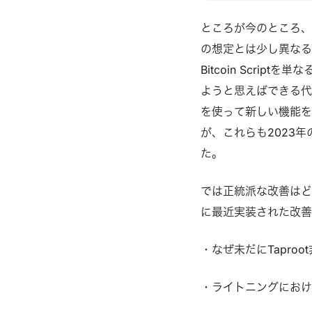
Schnorr署名とは
ける、暗号を署名す
ところが今のところ、Ta
トコインでは世間で広
の想定とは少し異なるものです
リズムを使っています
Bitcoin Scri
ュノア署名のほうが
ようと思えばできる代物です
め、導入する機運が高
を使って新しい機能を
リットは難解なので割愛
が、これらも2023
ト--
た。
では正統派な改善はどの
に最近実装された改善
・なぜ未だにTapro
・ライトニングにおけるTa