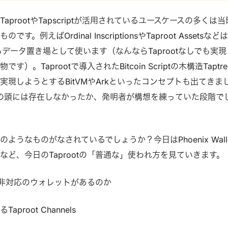
-- ビットコインの根底にある暗号化技術にお
るアルゴリズムの一つです。これまでビッ
prootやTapscriptが活用されているユースケースの多くは当
く使われているECDSAという署名アルゴ
。例えばOrdinal InscriptionsやTaproot Assetsなど
が、2008年まで特許で保護されていたシ
ptを単なるデータ置き場として使います（なんならTaprootなしでも実
セキュリティ面や効率面で優れているた
）。Taprootで導入されたBitcoin Scriptの木構造Taptre
まっています。※セキュリティ面でのメ
実現しようとするBitVMやArkといったコンセプトも出てきま
します。 --Schnorr署名導入のメリッ
年の頭には存在しなかったか、発明者が構想を練っていた段階で
ようなものがなされているでしょうか？今日はPhoenix Walle
など、今日のTaprootの「普通な」使われ方を見ていきます。
ot非対応のウォレットがあるのか
proot Channels