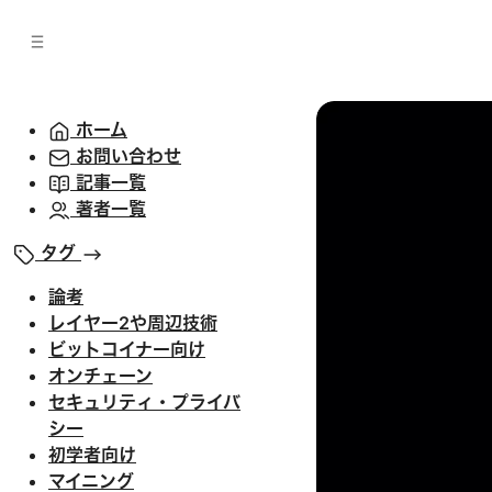
バ
へ
ー
移
へ
動
移
動
ホーム
お問い合わせ
記事一覧
著者一覧
タグ
論考
レイヤー2や周辺技術
ビットコイナー向け
オンチェーン
セキュリティ・プライバ
シー
初学者向け
マイニング