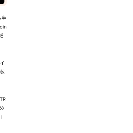
ら半
oin
増
コイ
工数
TR
め
H
と