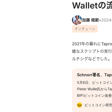
Walle
加藤 規新
•
202
オンチェーン
2021年の暮れにTa
雑なスクリプトの実行
ルチシグなどでした。
Schnorr署名、T
5月6日、ビットコイ
Pieter Wuille氏か
BIP(ビットコイン
トコインの開発プロセ
ビットコイン研
いう流れの最初のステ