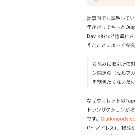
ことが必要(強く推奨
されたBitcoin Co
P2TRアドレス(bech
記事内でも説明しています
た。まだ新規アドレス
年かかってやっとOutput
(bech32)のまま
Dev Kit)など標
す。 今日は比較的新し
えたことによって今
Script Descri
レットの仕組みと欠点
ちなみに取引所の
はBIP32に定義され
う、あの12/24単
ン関連の（セルフ
くつかの情報を元に秘
を割きたくないだ
ドから多数の公開鍵(
なぜウォレットのTap
トランザクションが増
です。
Clarkmoody.c
(1～アドレス)、16%が