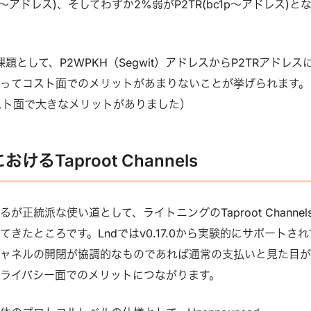
q～アドレス)、そしてわずか2%弱がP2TR(bc1p～アドレス)と
課題として、P2WPKH（Segwit）アドレスからP2TRアドレス
ってコスト面でのメリットがあまりないことが挙げられます。
コスト面で大きなメリットがありました）
るTaproot Channels
が正統派な使い道として、ライトニングのTaproot Channel
きたところです。Lndではv0.17.0から実験的にサポートされ
チャネルの開閉が協調的なものであれば通常の支払いと見た目
ライバシー面でのメリットにつながります。