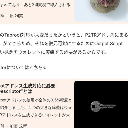
まれており、あと2週間弱で導入される
prootにより、シュノア署名、MASTとい
究所
原 利英
入されることになり、プライバシー向上で
スマートコントラクトをビットコインでも
ったりと、色々と応用し甲斐があると期待
Taproot対応が大変だったかというと、P2TRアドレスにあ
いサービスがでてきたりと皆さんの身近な
ができるため、それを復元可能にするためにOutput Script
る変化が起きるのが楽しみですね（と期待
いう新しい概念をウォレットに実装する必要があるからです。
、シンプルに分かりやすい変化もありま
TR (Pay to Taproot)が導入されます
scriptorについてはこちら↓
ーンエクスプローラを眺めるだけでも変化
す（とはいっても既存のbcから始まるア
ootアドレス生成対応に必要
っと見つかず、詳細を表示するエクスプロ
Descriptor”とは
）。 さて、今回はこのP2TRアドレス形
rootアドレスの使用が全体の0.5%程度と
ます。
を紹介しました。１つの大きな障壁はウォ
TRアドレスを生成できるウォレットが未だ
t Script Descriptorというものを持つ
究所
加藤 規新