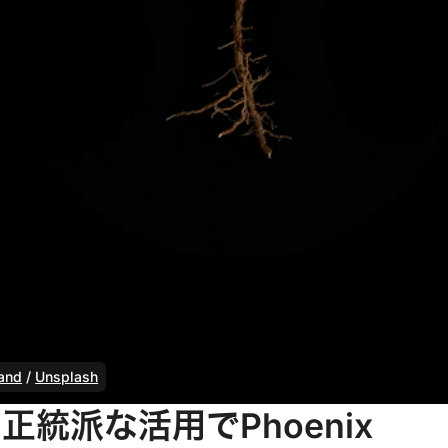
and
 / 
Unsplash
tの正統派な活用でPhoenix