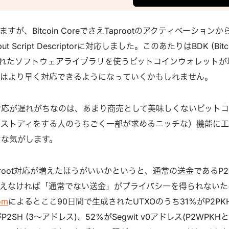
)なことが挙げられます。 4月にリリース
re 23.0において、新しいウォレットを作ると
32m)生成用のDescriptorが実装されまし
が、Bitcoin CoreでさえTaprootのアクティベーションか
生成方式の既定はP2WSHアドレス
 Script Descriptorに対応しました。このあたりはBDK (Bitc
ですが、P2TRを既定に設定することもできま
準化されたソフトウェアライブラリを使うビットコインウォレットが
いウォレット内の概念であるOutput
後はより早く対応できるようになっていくかもしれません。
ptorとは何なのかについて解説します。 HDウォ
 従来から皆さんが使っているウォレット
対応が遅れがちなのは、あまり商売として美味しくないビット
たHDウォレットの可能性が高いです。そ
語のシードフレーズから、バージョンなどい
カストディをする人のうちごく一部が求めるニッチな）機能に
密鍵が大量に生成できるものです。 シー
けな気がします。
root対応が増えたほうがいいかというと、通常の送金であるP2
えなければ「通常でない送金」がプライバシーを得られないた
om
によるとここ90日間で生成されたUTXOのうち31%がP2PK
P2SH (3～アドレス)、52%がSegwit v0アドレス(P2WPKH