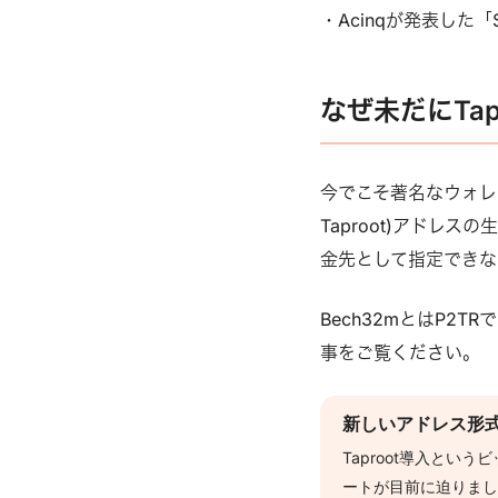
・Acinqが発表した「
なぜ未だにTa
今でこそ著名なウォレッ
Taproot)アドレ
金先として指定できな
Bech32mとはP2
事をご覧ください。
新しいアドレス形式
Taproot導入とい
ートが目前に迫りました