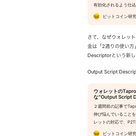
有効化されるよう仕込
ことになります。 Ta
ビットコイン研
った新しい技術が導
あったりより柔軟な
実装できるようにな
さて、なぜウォレットの
されています。 新し
金は「2通りの使い方」
ところでも目に見え
Descriptorと
しています）。 また
す。新たなアドレス形式P2
Output Script De
ので、ブロックチェ
に気づけるかと思いま
ウォレットのTapr
ドレスとの区別はぱ
な”Output Script 
ーラでだけ判別できる
２週間前の記事でTap
式についてご紹介し
伸び悩んでいること
レットの対応で、P2
少ない理由の１つにOutpu
ビットコイン研