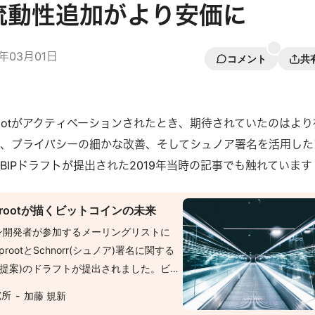
tの流動性追加がより安価に
4年03月01日
コメント
共
prootがアクティベーションされたとき、期待されていたのはより
、プライバシーの細かな改善、そしてシュノア署名を活用した
BIPドラフトが提出された2019年当時の記事でも触れています
aprootが描くビットコインの未来
ン開発者が参加するメーリングリストに
らTaprootとSchnorr(シュノア)署名に関する
改善提案)のドラフトが提出されました。ビッ
スにおいて、BIPの提案→採択→導入、と
究所
加藤 規新
ップが正式に始動した形です。 --