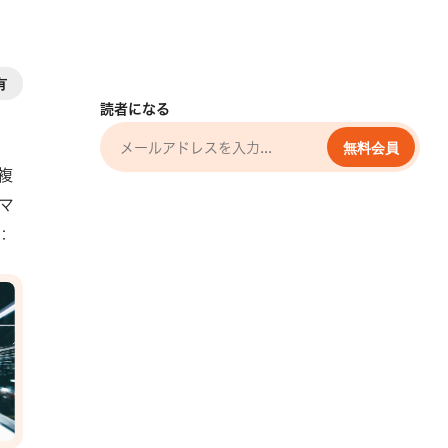
有
読者になる
無料会員
複
マ
：