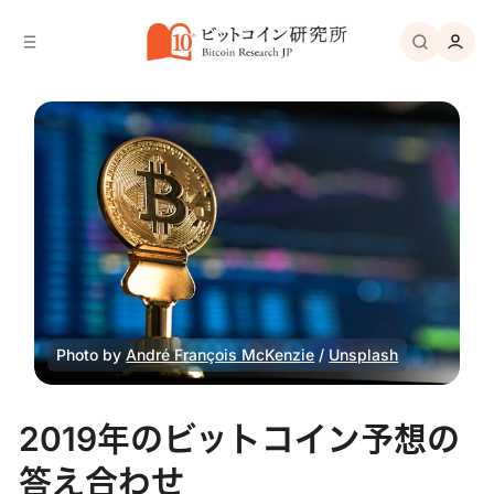
バ
へ
ー
移
へ
動
移
動
Photo by
André François McKenzie
/
Unsplash
2019年のビットコイン予想の
答え合わせ