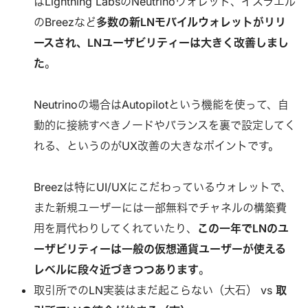
はLightning LabsのNeutrinoウォレット、イスラエル
のBreezなど
多数の新LNモバイルウォレットがリリ
ースされ、LNユーザビリティーは大きく改善しまし
た
。
Neutrinoの場合はAutopilotという機能を使って、自
動的に接続すべきノードやバランスを裏で設定してく
れる、というのがUX改善の大きなポイントです。
Breezは特にUI/UXにこだわっているウォレットで、
また新規ユーザーには一部無料でチャネルの構築費
用を肩代わりしてくれていたり、
この一年でLNのユ
ーザビリティーは一般の仮想通貨ユーザーが使える
レベルに段々近づきつつあります
。
取引所でのLN実装はまだ起こらない（大石） vs
取