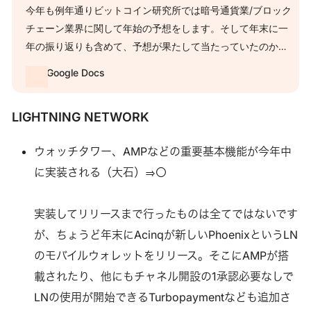
今年も例年通りビットコイン研究所では暗号通貨業/ブロック
チェーン業界に関して年始の予想をします。そして年末に一
年の振り返りも含めて、予想が果たして当たっていたのか、
間違っていたならなぜか、という振り返りをします。 当然全
Google Docs
てが当たるはずもなく、例年大きく外す部分も少なからずあ
ります。それだけこの業界はまだまだ変化が激しく、どのコ
LIGHTNING NETWORK
イン、プラットフォーム、プロジェクトが生き残っていく
か、トレンドがどのように変化していくか、半年以上先は読
ウォッチタワー、AMPなどの重要基本機能が今年中
むのが難しいのが率直なところです。ただし、それでも現時
に実装される（大石）⇒〇
点で1年を見通してどのようなトレンドが来るのか、まだ表面
化していない課題は何なのか（18年で言えば…
実装してリリースまで行ったものは全てではないです
が、ちょうど年末にAcinqが新しいPhoenixというLN
のモバイルウォレットをリリース。そこにAMPが搭
載されたり、他にもチャネル開設の1承認必要なしで
LNの使用が開始できるTurbopaymentなども追加さ