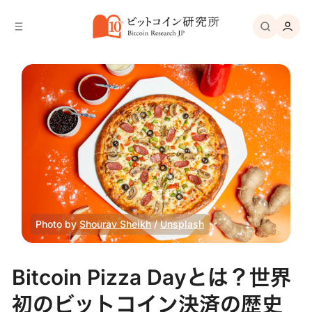
バ
へ
ー
移
へ
動
移
動
Photo by 
Shourav Sheikh
 / 
Unsplash
Bitcoin Pizza Dayとは？世界
初のビットコイン決済の歴史