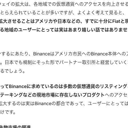
tゲートウェイの拡大は、各地域での仮想通貨へのアクセスを向上させ
とらえられていることが多いですが、よくよく考えて見ると、
t市場を拡大させることはアメリカや日本などの、すでに十分にFiatと
る地域のユーザーにとっては実はあまり嬉しい話ではありませ
ープンするにあたり、Binanceはアメリカ市民へのBinance本体への
。日本でも規制にそった形でパートナー取引所と経営していく
るでしょう。
ってBinanceに求めているのは多数の仮想通貨のリスティング
テーキングなどの現地市場に存在しないプロダクト
へのアクセ
を拡大するのは実はBinanceの都合であって、ユーザーにとって
けです。
な先物市場の躍進