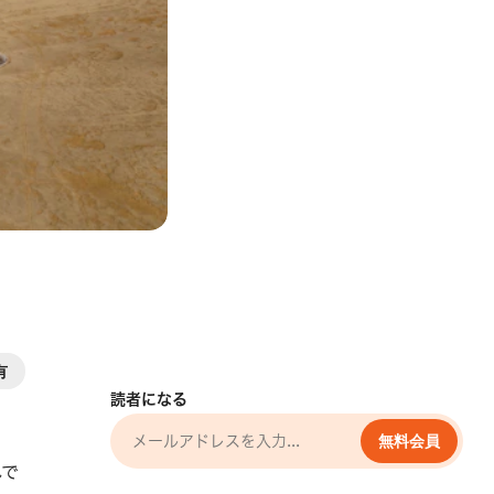
有
読者になる
無料会員
れで