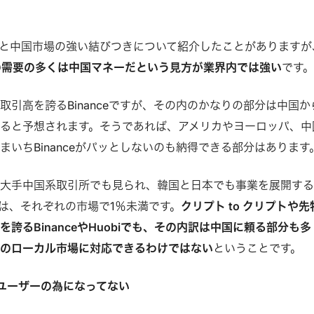
herと中国市場の強い結びつきについて紹介したことがありますが
erの需要の多くは中国マネーだという見方が業界内では強い
です
取引高を誇るBinanceですが、その内のかなりの部分は中国か
ると予想されます。そうであれば、アメリカやヨーロッパ、中
まいちBinanceがパッとしないのも納得できる部分はあります
の大手中国系取引所でも見られ、韓国と日本でも事業を展開す
アは、それぞれの市場で1％未満です。
クリプト to クリプトや先
誇るBinanceやHuobiでも、その内訳は中国に頼る部分も多
他のローカル市場に対応できるわけではない
ということです。
戦略はユーザーの為になってない