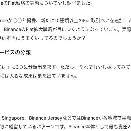
nceのFiat戦略の実態について少し調べました。
anceが○○と提携、新たに10種類以上のFiat取引ペアを追加！
BinanceのFiat拡大戦略が目につくようになっています。実
iat戦略は本当にうまくいってるのでしょうか？
Tサービスの分類
tサービスは主に3つに分類出来ます。ただし、それぞれ少し掘ってみ
際には大きな成果はまだ出ていません。
nce Singapore、Binance JerseyなどではBinanceが各地域で実
的に経営しているパターンです。Binance本体として最も責任