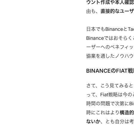
ウント作成や本人確
由も、
直接的なユー
日本でもBinanceと
Binanceではお
ーザーへのベネフィッ
協業を通したノウハウ
BINANCEのFI
さて、こう見てみると
って、Fiat戦略は
時間の問題で次第にBi
時にこれはより
構造的
ないか
、とも自分は考