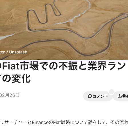
ton
 / 
Unsplash
eのFiat市場での不振と業界ラン
プの変化
02月26日
コメント
共
サーチャーとBinanceのFiat戦略について話をして、その流