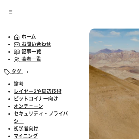
バ
へ
ー
移
へ
動
移
動
ホーム
お問い合わせ
記事一覧
著者一覧
タグ
論考
レイヤー2や周辺技術
ビットコイナー向け
オンチェーン
セキュリティ・プライバ
シー
初学者向け
マイニング