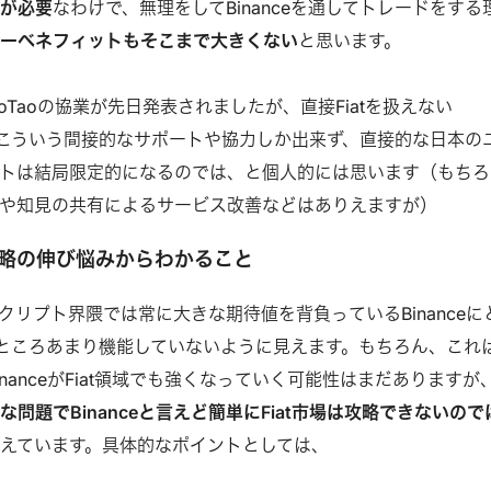
認が必要
なわけで、無理をしてBinanceを通してトレードをする
ザーベネフィットもそこまで大きくない
と思います。
TaoTaoの協業が先日発表されましたが、直接Fiatを扱えない
そらくこういう間接的なサポートや協力しか出来ず、直接的な日本の
トは結局限定的になるのでは、と個人的には思います（もちろ
や知見の共有によるサービス改善などはありえますが）
AT戦略の伸び悩みからわかること
クリプト界隈では常に大きな期待値を背負っているBinanceに
今のところあまり機能していないように見えます。もちろん、これ
nanceがFiat領域でも強くなっていく可能性はまだありますが
な問題でBinanceと言えど簡単にFiat市場は攻略できないので
えています。具体的なポイントとしては、