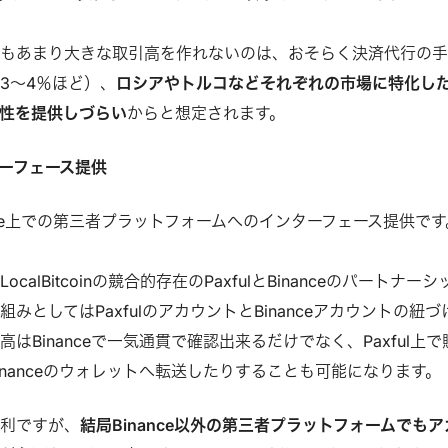
でもあまり大きな取引高を作れないのは、おそらく決済代行の
3～4％ほど）、
ロシアやトルコなどそれぞれの市場に特化し
性を提供しづらい
からと想定されます。
ンターフェース提供
nce上での第三者プラットフォームへのインターフェース提供です
alBitcoinの競合的存在のPaxfulとBinanceのパートナーシ
みとしてはPaxfulのアカウントとBinanceアカウントの紐づ
はBinanceで一気通貫で確認出来るだけでなく、Paxful上で
inanceのウォレットへ転送したりすることも可能になります。
便利ですが、
結局Binance以外の第三者プラットフォームでもア