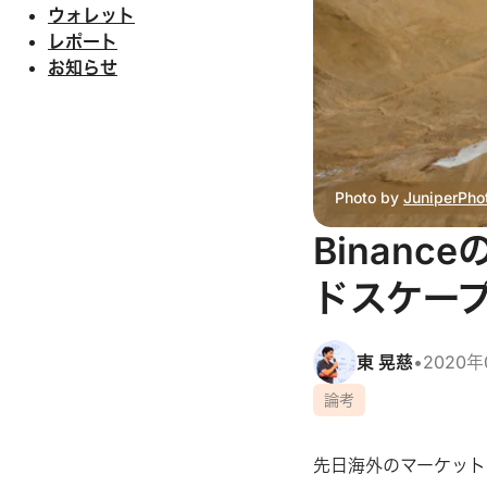
ウォレット
レポート
お知らせ
Photo by 
JuniperPho
Binanc
ドスケー
東 晃慈
•
2020年
論考
先日海外のマーケットリ