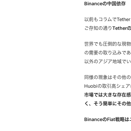
Binanceの中国依存
以前もコラムでTet
ご存知の通り
Teth
世界でも圧倒的な現物
の需要の取り込みであ
以外のアジア地域でい
同様の現象はその他
Huobiの取引高シェ
市場では大きな存在感を
く、そう簡単にその
BinanceのFiat