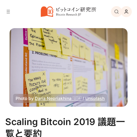
バ
へ
ー
移
へ
動
移
動
Photo by 
Daria Nepriakhina 🇺🇦
 / 
Unsplash
Scaling Bitcoin 2019 議題一
覧と要約