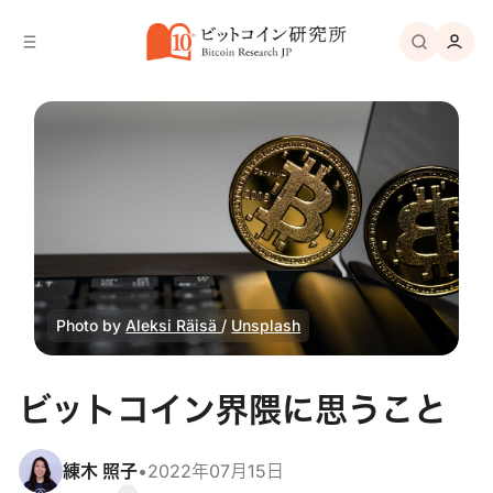
バ
へ
ー
移
へ
動
移
動
Photo by
Aleksi Räisä
/
Unsplash
ビットコイン界隈に思うこと
練木 照子
•
2022年07月15日