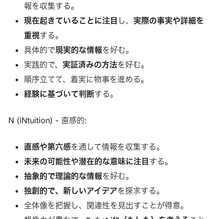
報を収集する。
現在起きていることに注目
し、
実際の事実や詳細を
重視
する。
具体的で
現実的な情報
を好む。
実践的で、
実証済みの方法
を好む。
順序立てて、着実に物事を進める。
経験に基づいて判断
する。
N (iNtuition) - 直感的:
直感や第六感
を通して情報を収集する。
未来の可能性や潜在的な意味に注目
する。
抽象的で理論的な情報
を好む。
独創的で、新しいアイデア
を探求する。
全体像を把握し、関連性を見出すことが得意。