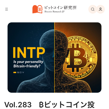
バ
へ
ー
移
へ
動
移
動
Vol.283 ₿ビットコイン投