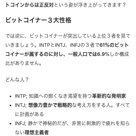
トコインからは正反対
という姿が浮き上がってきます？
ビットコイナー３大性格
では逆に、ビットコイナーが突出している上位３者を見て
いきましょう。INTPとINTJ、INFJの３者で
61％のビット
コイナーが属するのに対し、一般人口では6.9%
しか構成
比がありません。
どんな人？
INTP; 知識への飽くなき渇望を持つ
革新的な発明家
INTJ;
想像力豊かで戦略的
な考え方をする人。すべて
に計画がある
INFJ; 静かで神秘的だが、非常に刺激的で疲れを知ら
ない
理想主義者