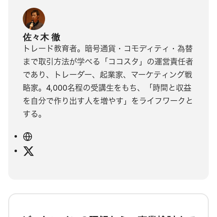
佐々木 徹
トレード教育者。暗号通貨・コモディティ・為替
まで取引方法が学べる「ココスタ」の運営責任者
であり、トレーダー、起業家、マーケティング戦
略家。4,000名程の受講生をもち、「時間と収益
を自分で作り出す人を増やす」をライフワークと
する。
ウ
ェ
X
ブ
サ
イ
ト