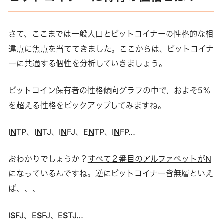
さて、ここまでは一般人口とビットコイナーの性格的な相
違点に焦点を当ててきました。ここからは、ビットコイナ
ーに共通する個性を分析していきましょう。
ビットコイン保有者の性格傾向グラフの中で、およそ5%
を超える性格をピックアップしてみますね。
I
N
TP、I
N
TJ、I
N
FJ、E
N
TP、I
N
FP…
おわかりでしょうか？
すべて２番目のアルファベットがN
になっているんですね。逆にビットコイナー皆無層といえ
ば、、、
I
S
FJ、E
S
FJ、E
S
TJ…