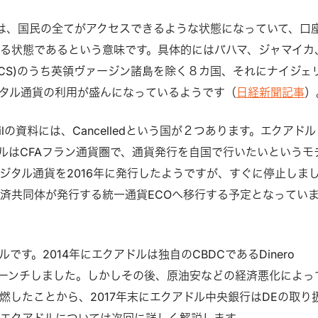
う分類は、国民の全てがアクセスできるような状態になっていて、口
る状態であるという意味です。具体的にはバハマ、ジャマイカ
ECS)のうち英領ヴァージン諸島を除く８カ国、それにナイジェ
タル通貨の利用が盛んになっているようです（
日経新聞記事
）
ouncilの資料には、Cancelledという国が２つあります。エクアド
ルはCFAフラン通貨圏で、通貨発行を自国で行いたいというモ
ジタル通貨を2016年に発行したようですが、すぐに停止しま
済共同体が発行する統一通貨ECOへ移行する予定となってい
です。2014年にエクアドルは独自のCBDCであるDinero
(DE)をローンチしました。しかしその後、原油安などの経済悪化によっ
燃したことから、2017年末にエクアドル中央銀行はDEの取り
エクアドルについては次回に詳しく解説します。