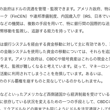
カ政府はドルの流通を管理・監視できます。アメリカ政府、特
ク（FinCEN）や連邦準備制度、内国歳入庁（IRS、日本で
などの機関は、複数の手段を用いて、特に銀行間の国際的な送
幣移動を監視し、追跡する能力を持っています。
は銀行システムを経由する資金移動に対して主に有効であり、
の金融システムを使用した資金の移動については、それらを追
ります。アメリカ政府は、CBDCや暗号資産はこれらの現金と
考え、監視が難しくなると考えています。従って、マネーロン
活動に利用されてしまうことを危惧しています。あるいは、
リカのドル覇権を崩すものと見なしているのかもしれません。
などといったアメリカなど西側諸国から経済制裁を受けている
に依存している状況を変えるための一つの手段として、CBDC
。エクアドルなどの南米でも同じようにドルを法定通貨として