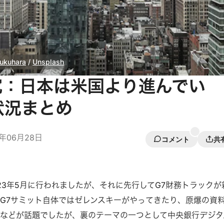
Fukuhara
 / 
Unsplash
究：日本は米国より進んでい
状況まとめ
3年06月28日
コメント
共
023年5月に行われましたが、それに先行してG7財務トラックが
G7サミット自体ではゼレンスキーがやってきたり、原爆の資
などが話題でしたが、裏のテーマの一つとして中央銀行デジタ