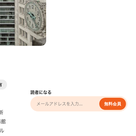
有
読者になる
無料会員
新
料館
ル