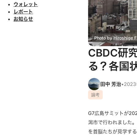
ウォレット
レポート
お知らせ
Photo by 
Hiroshige 
CBDC研
る？各国
田中 芳治
•
202
論考
G7広島サミットが2
潟市で行われました。
を首脳たちが見学する