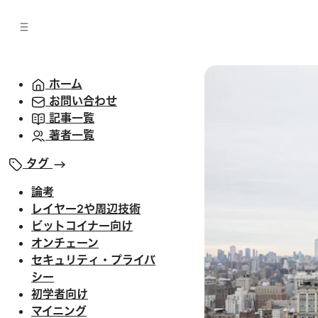
バ
へ
ー
移
へ
動
移
動
ホーム
お問い合わせ
記事一覧
著者一覧
タグ
論考
レイヤー2や周辺技術
ビットコイナー向け
オンチェーン
セキュリティ・プライバ
シー
初学者向け
マイニング