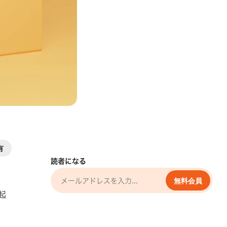
有
読者になる
無料会員
起