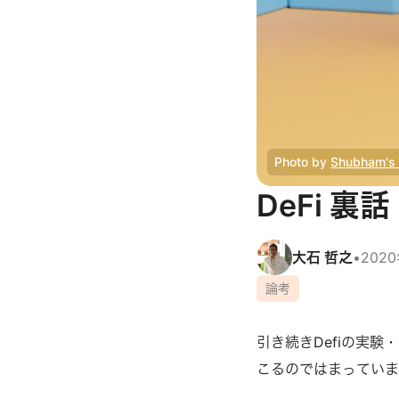
Photo by 
Shubham's
DeFi 裏話
大石 哲之
•
202
論考
引き続きDefiの実
こるのではまっていま