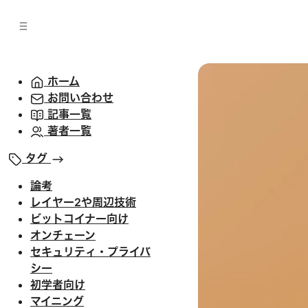
バ
へ
ー
移
へ
動
移
動
ホーム
お問い合わせ
記事一覧
著者一覧
タグ
論考
レイヤー2や周辺技術
ビットコイナー向け
オンチェーン
セキュリティ・プライバ
シー
初学者向け
マイニング