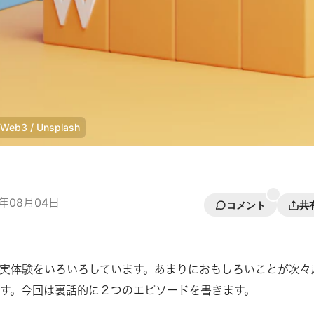
 Web3
 / 
Unsplash
0年08月04日
コメント
共
験・実体験をいろいろしています。あまりにおもしろいことが次々
す。今回は裏話的に２つのエピソードを書きます。