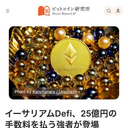
バ
へ
ー
移
へ
動
移
動
Photo by 
Kanchanara
 / 
Unsplash
イーサリアムDefi、25億円の
手数料を払う強者が登場