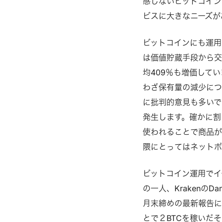
感じないビットコイン
ビスに大きなニーズが
ビットコインにも運用
は価値貯蔵手段から
均409％も増価して
わざ保有量の減少につ
に批判的意見も多いで
発生します。確かに割
使われることで商品が
隈にとってはネットポ
ビットコイン運用でイ
の一人、Krakenの
月末締めの最新報告に
とで２BTCを稼いだ