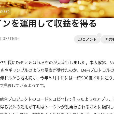
plash
インを運用して収益を得る
1年07月16日
コメント
共
昨年夏にDeFiと呼ばれるものが大流行しました。本人確認、
軽さやギャンブルのような要素が受けたのか、DeFiプロトコル
11億ドルから増え続け、今年５月中旬には一時900億ドルに迫り
後で推移しているようです。
競合プロジェクトのコードをコピペして作ったようなアプリ、
を得る以外の効用が不明なトークンが乱発行されることに疑問