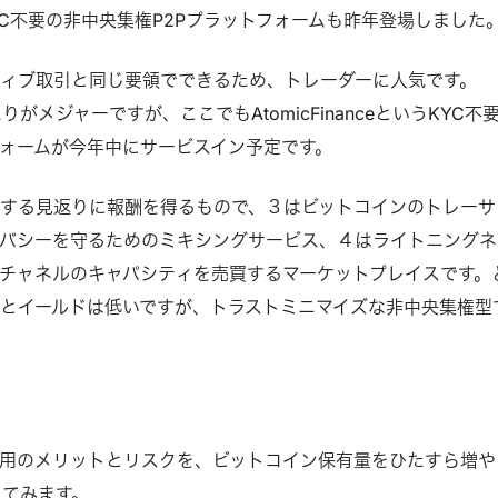
にKYC不要の非中央集権P2Pプラットフォームも昨年登場しました
ィブ取引と同じ要領でできるため、トレーダーに人気です。
rXあたりがメジャーですが、ここでもAtomicFinanceというKYC不
ォームが今年中にサービスイン予定です。
する見返りに報酬を得るもので、３はビットコインのトレーサ
バシーを守るためのミキシングサービス、４はライトニングネ
チャネルのキャパシティを売買するマーケットプレイスです。
とイールドは低いですが、トラストミニマイズな非中央集権型
用のメリットとリスクを、ビットコイン保有量をひたすら増や
考えてみます。