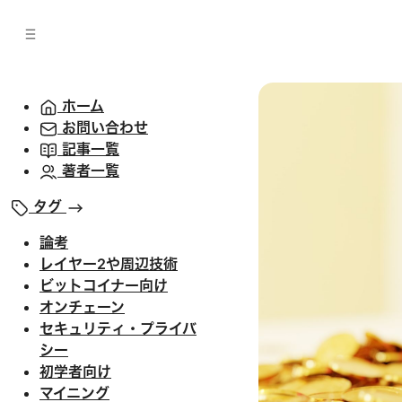
バ
へ
ー
移
へ
動
移
動
ホーム
お問い合わせ
記事一覧
著者一覧
タグ
論考
レイヤー2や周辺技術
ビットコイナー向け
オンチェーン
セキュリティ・プライバ
シー
初学者向け
マイニング