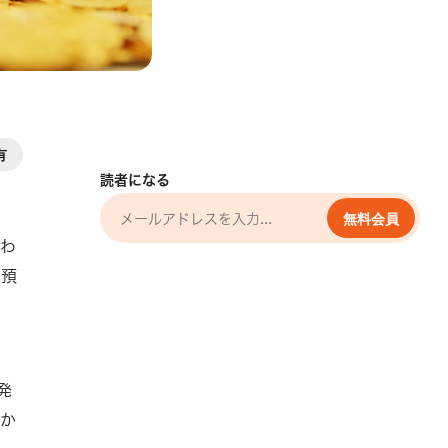
有
読者になる
無料会員
いわ
の預
、
発
しか