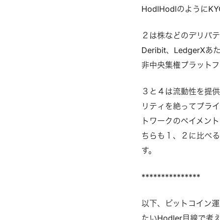
HodlHodlのよう
２は株などのデリバテ
Deribit、Ledge
非中央集権プラットフ
３と４は流動性を提供
リティを絶ってプライ
トワークのペイメント
ちらも１、２に比べる
す。
***************
以下、ビットコイン運
たいHodler目線で