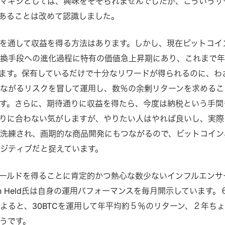
マキシとしては、興味をそそられませんでしたが、こういうサ
あることは改めて認識しました。
を通して収益を得る方法はあります。しかし、現在ビットコイ
交換手段への進化過程に特有の価値急上昇期にあり、これまで
います。保有しているだけで十分なリワードが得られるのに、わ
ながるリスクを冒して運用し、数％の余剰リターンを求めるこ
す。さらに、期待通りに収益を得たら、今度は納税という手間
りに合わない気がしますが、やりたい人はやれば良いし、実際
洗練され、画期的な商品開発にもつながるので、ビットコイン
ジティブだと捉えています。
ールドを得ることに肯定的かつ熱心な数少ないインフルエンサ
Dan Held氏は自身の運用パフォーマンスを毎月開示しています。
よると、30BTCを運用して年平均約５％のリターン、２年ち
そうです。