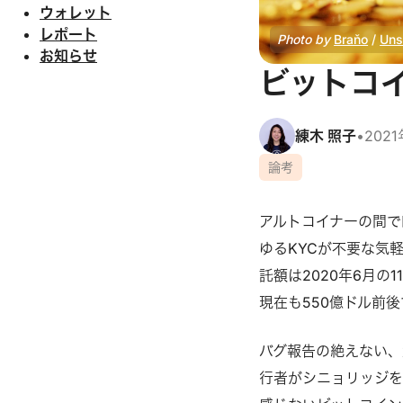
ウォレット
レポート
Photo by
Braňo
/
Uns
お知らせ
ビットコ
練木 照子
•
202
論考
アルトコイナーの間で
ゆるKYCが不要な気
託額は2020年6月の
現在も550億ドル前
バグ報告の絶えない、
行者がシニョリッジ