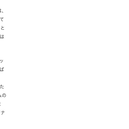
は、
て
らと
は
ッ
ば
た
ムの
ま
イナ