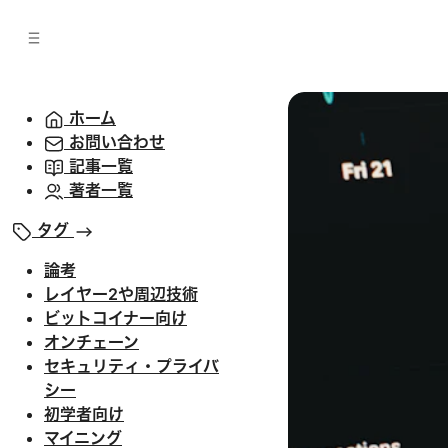
バ
へ
ー
移
へ
動
移
動
ホーム
お問い合わせ
記事一覧
著者一覧
タグ
論考
レイヤー2や周辺技術
ビットコイナー向け
オンチェーン
セキュリティ・プライバ
シー
初学者向け
マイニング