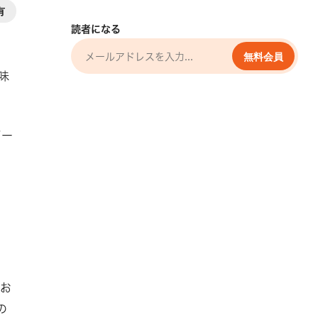
有
読者になる
無料会員
味
。
イー
とお
の