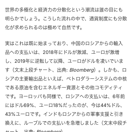
世界の多極化と経済力の分散化という潮流は誰の目にも
明らかでしょう。こうした流れの中で、通貨制度にも分散
化が求められるのは極めて自然です。
実はこれは既に始まっており、中国のロシアからの輸入
品への支払いは、2018年にドルが激減、ユーロが激増
し、2019年に逆転して以降、ユーロがドルを凌いでいま
す（文末上段チャート、出典:
Bloomberg
）。しかも、ロ
シアの主要輸出品といえば、ペトロダラーシステムの中核
である原油を含むエネルギー資源とその他コモディティ
です。ヨーロッパも同様で、ロシアへの支払いは、6年前
にはドル69%、ユーロ18%だったのが、今は44%ドル、
43%ユーロです。インドもロシアからの軍事支援と引き
換えに、ルーブルでの支払いを急増しました（文末中段チ
ャート、出典:
Bloomberg
）。