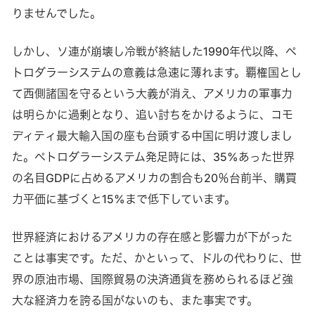
りませんでした。
しかし、ソ連が崩壊し冷戦が終結した1990年代以降、ペ
トロダラーシステムの意義は急速に薄れます。覇権国とし
て西側諸国を守るという大義が消え、アメリカの軍事力
は明らかに過剰となり、追い討ちをかけるように、コモ
ディティ最大輸入国の座も台頭する中国に明け渡しまし
た。ペトロダラーシステム発足時には、35%あった世界
の名目GDPに占めるアメリカの割合も20％台前半、購買
力平価に基づくと15%まで低下しています。
世界経済におけるアメリカの存在感と影響力が下がった
ことは事実です。ただ、かといって、ドルの代わりに、世
界の原油市場、国際貿易の決済通貨を務められるほど強
大な経済力を誇る国がないのも、また事実です。