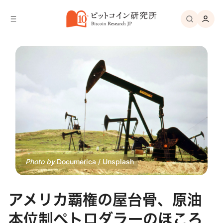
バ
へ
ー
移
へ
動
移
動
Photo by 
Documerica
 / 
Unsplash
アメリカ覇権の屋台骨、原油
本位制ペトロダラーのほころ