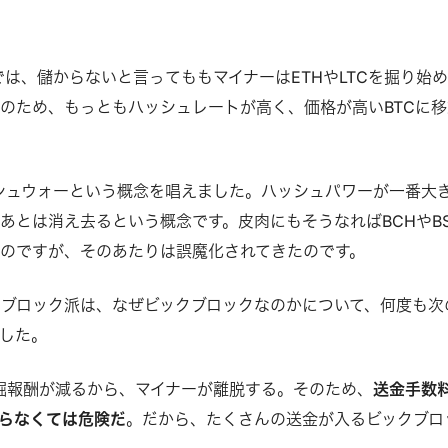
では、儲からないと言ってももマイナーはETHやLTCを掘り始
のため、もっともハッシュレートが高く、価格が高いBTCに移
シュウォーという概念を唱えました。ハッシュパワーが一番大
あとは消え去るという概念です。皮肉にもそうなればBCHやBS
のですが、そのあたりは誤魔化されてきたのです。
クブロック派は、なぜビックブロックなのかについて、何度も次
した。
掘報酬が減るから、マイナーが離脱する。そのため、
送金手数
らなくては危険だ
。だから、たくさんの送金が入るビックブロ