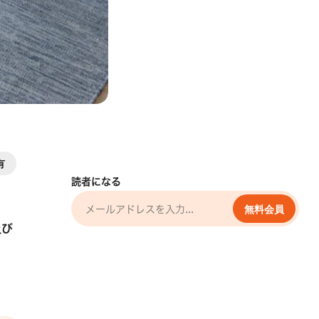
有
読者になる
無料会員
及び