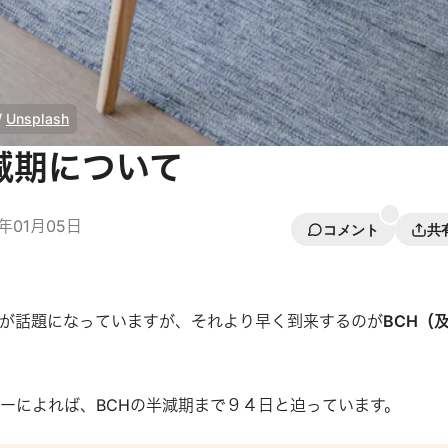
/ 
Unsplash
減期について
0年01月05日
コメント
共
が話題になっていますが、それより早く到来するのが
BCH（
。
ーによれば、BCHの半減期まで９４日と迫っています。