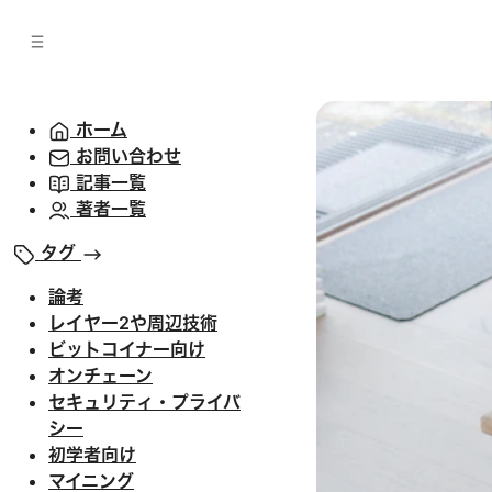
バ
へ
ー
移
へ
動
移
動
ホーム
お問い合わせ
記事一覧
著者一覧
タグ
論考
レイヤー2や周辺技術
ビットコイナー向け
オンチェーン
セキュリティ・プライバ
シー
初学者向け
マイニング