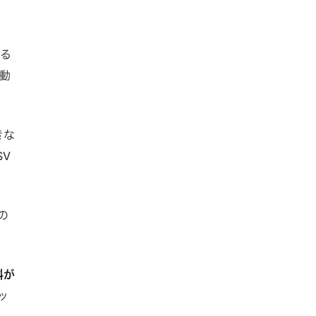
める
動
きな
V
の
料が
ッ