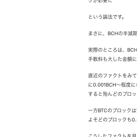
クが必要だ"
という論法です。
まさに、BCHの半減
実際のところは、BC
手数料も大した金額
直近のファクトをみて
に0.001BCH〜
すると殆んどのブロッ
一方BTCのブロック
よそどのブロックも0.
こうしたファクトを見