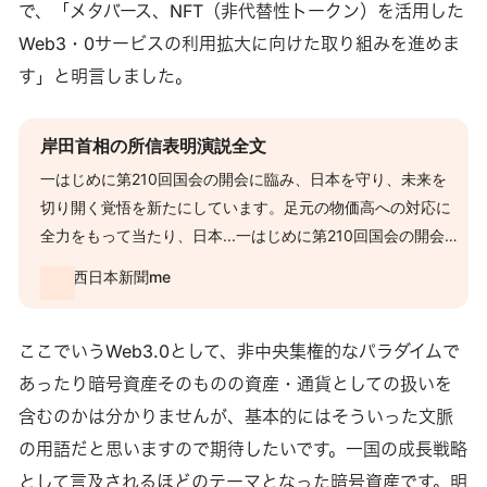
で、「メタバース、NFT（非代替性トークン）を活用した
Web3・0サービスの利用拡大に向けた取り組みを進めま
す」と明言しました。
岸田首相の所信表明演説全文
一はじめに第210回国会の開会に臨み、日本を守り、未来を
切り開く覚悟を新たにしています。足元の物価高への対応に
全力をもって当たり、日本...一はじめに第210回国会の開会に
臨み、日本を守り、未来を切り開く覚悟を新たにしていま
西日本新聞me
す。足元の物価高への対応に全力をもって当たり、日本...
ここでいうWeb3.0として、非中央集権的なパラダイムで
あったり暗号資産そのものの資産・通貨としての扱いを
含むのかは分かりませんが、基本的にはそういった文脈
の用語だと思いますので期待したいです。一国の成長戦略
として言及されるほどのテーマとなった暗号資産です。明