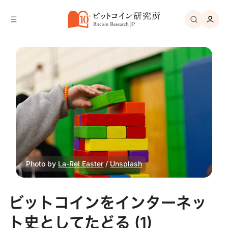
バ
へ
ー
移
へ
動
移
動
Photo by 
La-Rel Easter
 / 
Unsplash
ビットコインをインターネッ
ト史としてたどる (1)