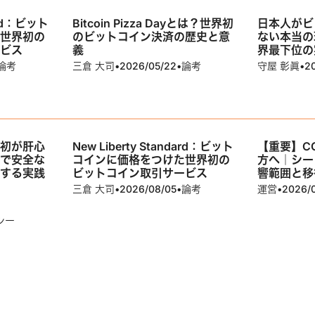
dard：ビット
Bitcoin Pizza Dayとは？世界初
日本人がビ
た世界初の
のビットコイン決済の歴史と意
ない本当の
ービス
義
界最下位の
論考
三倉 大司
•
2026/05/22
•
論考
守屋 彰眞
•
2
最初が肝心
New Liberty Standard：ビット
【重要】C
プで安全な
コインに価格をつけた世界初の
方へ｜シー
成する実践
ビットコイン取引サービス
響範囲と移
三倉 大司
•
2026/08/05
•
論考
運営
•
2026/
シー