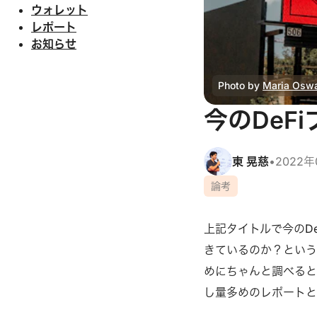
ウォレット
レポート
お知らせ
Photo by 
Maria Oswa
今のDeF
東 晃慈
•
2022年
論考
上記タイトルで今のD
きているのか？という
めにちゃんと調べると
し量多めのレポートと