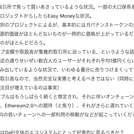
などの取引所で焦って買いあさっているような状況。一部の大口保有
ジェクトからしたらEasy Moneyな状況。
別のプロジェクトによるが、基本的にはガバナンストークンの
源的価値がほとんどないものが一時的に価格が上がっているだ
ものがほとんどだろう。
アップ金額や取扱高が集権的取引所に迫っている、というような
述の通りせいぜい数百人のユーザーがそれぞれ平均1億円くら
み出しているような状況で、いわゆる養分に売りつけまくって
取引高なので、当然完全な実需と考えるべきではない（同時に
注目が増えているのは事実）
のバブルはもうしばらく続くと想定され、それに伴いオンチェー
Ethereum2.0への期待（と焦り）、それがさらに遅れてい
数料の低いチェーンへの一部利用の移動がなどが起こっていくだ
はDeFi全体のエコシステムにとって好意的に見るべきか？