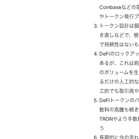
Coinbase
やトークン発行プロ
トークン設計は個
き直しなどで、根
で持続性はない
DeFiのロック
あるが、これは前
のボリュームを生
るだけの人工的な
工的でも取引高や
DeFiトークン
数料の高騰も続き、
TRONやより手
う
長期的に今の流れ