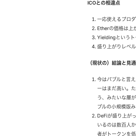
ICOとの相違点
一応使えるプロダ
Etherの価格は
Yieldingとい
盛り上がりレベ
（現状の）結論と見
今はバブルと言え
ーはまだ高い。
う、みたいな層が
ブルの小規模版み
DeFiが盛り上が
いるのは数百人
者がトークンを低