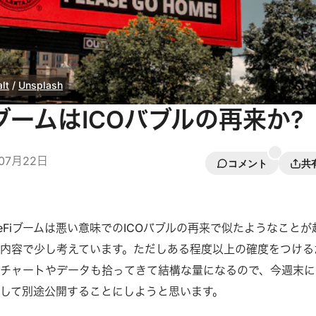
lt
 / 
Unsplash
iブームはICOバブルの再来か?
07月22日
コメント
共
eFiブームは悪い意味でのICOバブルの再来で似たようなことが
内容で少し考えています。ただしある程度以上の確度をつける
チャートやデータも拾ってきて結構な量になるので、今週末に
して別途公開することにしようと思います。