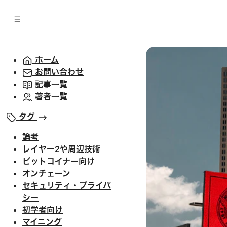
バ
へ
ー
移
へ
動
移
動
ホーム
お問い合わせ
記事一覧
著者一覧
タグ
論考
レイヤー2や周辺技術
ビットコイナー向け
オンチェーン
セキュリティ・プライバ
シー
初学者向け
マイニング