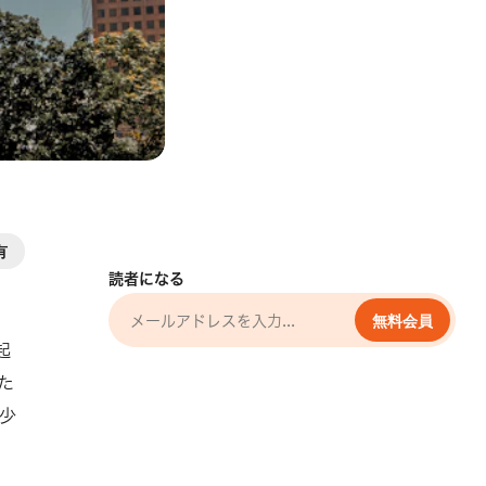
有
読者になる
無料会員
起
た
少