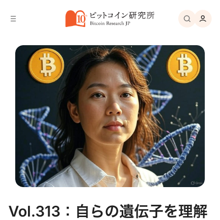
バ
へ
ー
移
へ
動
移
動
Vol.313：自らの遺伝子を理解