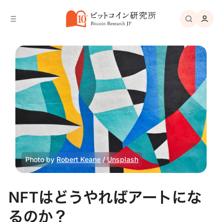
バ
へ
ー
移
へ
動
移
動
Photo by 
Robert Keane
 / 
Unsplash
NFTはどうやればアートにな
るのか？