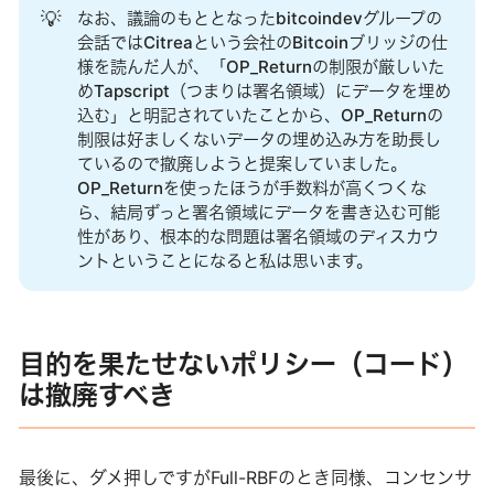
💡
なお、議論のもととなったbitcoindevグループの
会話ではCitreaという会社のBitcoinブリッジの仕
様を読んだ人が、「OP_Returnの制限が厳しいた
めTapscript（つまりは署名領域）にデータを埋め
込む」と明記されていたことから、OP_Returnの
制限は好ましくないデータの埋め込み方を助長し
ているので撤廃しようと提案していました。
OP_Returnを使ったほうが手数料が高くつくな
ら、結局ずっと署名領域にデータを書き込む可能
性があり、根本的な問題は署名領域のディスカウ
ントということになると私は思います。
目的を果たせないポリシー（コード）
は撤廃すべき
最後に、ダメ押しですがFull-RBFのとき同様、コンセンサ