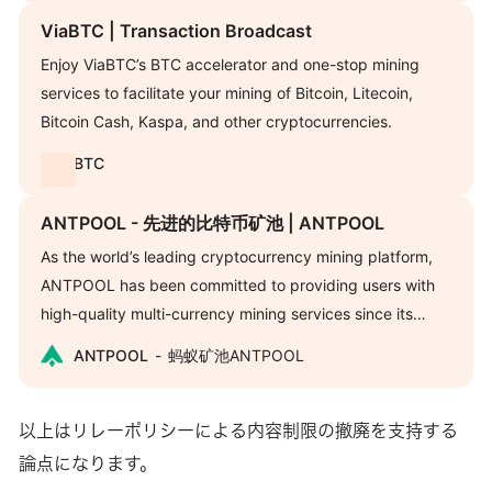
ViaBTC | Transaction Broadcast
Enjoy ViaBTC’s BTC accelerator and one-stop mining
services to facilitate your mining of Bitcoin, Litecoin,
Bitcoin Cash, Kaspa, and other cryptocurrencies.
BTC
ANTPOOL - 先进的比特币矿池 | ANTPOOL
As the world’s leading cryptocurrency mining platform,
ANTPOOL has been committed to providing users with
high-quality multi-currency mining services since its
establishment in 2014, currently supports
ANTPOOL
蚂蚁矿池ANTPOOL
BTC,BCH,LTC,ETH,ETC,ZEC,DASH,DCR,RVN,DGB,CKB. At
the same time, ANTPOOL has also launched ‘cloud’ and
‘code block’ services, which can be customized to provide
以上はリレーポリシーによる内容制限の撤廃を支持する
professional one-stop diversified services according to
論点になります。
customer needs. In order to help more users understand