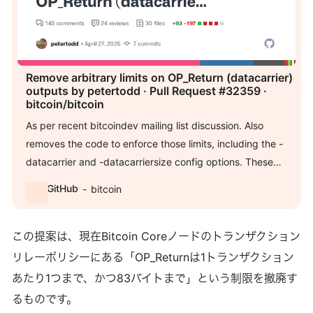
Remove arbitrary limits on OP_Return (datacarrier)
outputs by petertodd · Pull Request #32359 ·
bitcoin/bitcoin
As per recent bitcoindev mailing list discussion. Also
removes the code to enforce those limits, including the -
datacarrier and -datacarriersize config options. These
limits are easily bypassed by…
GitHub
bitcoin
この提案は、現在Bitcoin Coreノードのトランザクション
リレーポリシーにある「OP_Returnは1トランザクション
あたり1つまで、かつ83バイトまで」という制限を撤廃す
るものです。