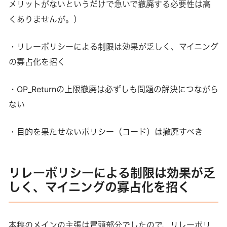
メリットがないというだけで急いで撤廃する必要性は高
を使用する別のトランザクション、つまり相反するトランザ
くありませんが。）
クションを配信して古いものを置き換えることができます。
（置換されるトランザクションより手数料が高いこと、置換
されるトランザクションがまだブロックに取り込まれていな
・リレーポリシーによる制限は効果が乏しく、マイニング
い
の寡占化を招く
・OP_Returnの上限撤廃は必ずしも問題の解決につながら
ない
・目的を果たせないポリシー（コード）は撤廃すべき
リレーポリシーによる制限は効果が乏
しく、マイニングの寡占化を招く
本稿のメインの主張は冒頭部分でしたので、リレーポリ