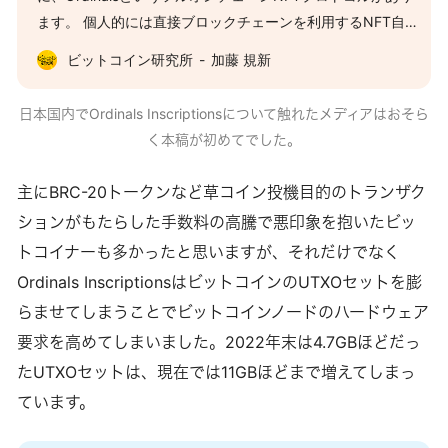
ます。 個人的には直接ブロックチェーンを利用するNFT自体
が無駄という意見なので、フルオンチェーン(紐づけるファイ
ビットコイン研究所
加藤 規新
ルのデータを全てブロックチェーン上に記録する)は愚かとさ
え感じますが、もちろん対価となる手数料さえ払えば何を記
日本国内でOrdinals Inscriptionsについて触れたメディアはおそら
録するのもユーザーの自由なので今日はそこを議論するつも
く本稿が初めてでした。
りはありません。 Ordinalsがどういう仕組みなのか、特に
CounterpartyやRGBなどビットコイン上でNFTを扱うことの
主にBRC-20トークンなど草コイン投機目的のトランザク
できる他のプロトコルとどう違うかに焦点を当てていきま
ションがもたらした手数料の高騰で悪印象を抱いたビッ
す。 Ordinals Ordinal Theoryとは Ordinal Numbersとは序
トコイナーも多かったと思いますが、それだけでなく
数、つまり順番の番号(何番目)を指す言葉で、Ordinal
Ordinals InscriptionsはビットコインのUTXOセットを膨
Theoryは「ビットコイン上で発行された全てのsatoshi (sats)
に固有番号を振るシステム」というような意味を持ちます。
らませてしまうことでビットコインノードのハードウェア
具体的にどういうことでしょうか。 例えばビットコインの最
要求を高めてしまいました。2022年末は4.7GBほどだっ
初のブロックで50BTC、すなわち50億satsが発行されたと
たUTXOセットは、現在では11GBほどまで増えてしまっ
き、
ています。