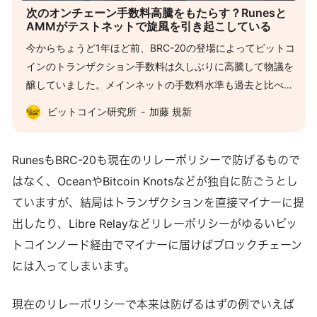
次のオンチェーン手数料高騰をもたらす？Runesと
AMMがテストネットで旋風を引き起こしている
今からちょうど1年ほど前、BRC-20の登場によってビットコ
インのトランザクション手数料は久しぶりに高騰して物議を
醸していました。メインネットの手数料水準も過去と比べて
安くはありませんが、最近話題になっているのはテストネッ
ビットコイン研究所
加藤 規新
トの手数料水準の高騰です。 ビットコインにはPoWを採用す
るパブリックなテストネット(Testnet)のほか、中央集権的な
テストネットとしてSignet、ローカル環境で実行できる
RunesもBRC-20も現在のリレーポリシーで防げるもので
Regtestなどいくつかのテスト用ネットワークとブロックチ
はなく、OceanやBitcoin Knotsなどが独自に防ごうとし
ェーンが存在します。その中でも一番古いTestnetはブロック
ていますが、結局はトランザクションを直接マイナーに提
の生成間隔が不安定だったり、大規模なReorgが発生した
出したり、Libre Relayなどリレーポリシーがゆるいビッ
り、コインの入手が難しいなど使い勝手が悪いという問題を
トコインノード経由でマイナーに届けばブロックチェーン
抱えており、他の選択肢がある現在はそれほど人気のあるネ
には入ってしまいます。
ットワークではありません。 ところが人気のブロックチェー
ンエクスプローラーであるMempool.spaceでTestnetを覗い
現在のリレーポリシーで本来は防げるはずの例でいえば
てみると、なんと現在150ブロック分以上もトランザクショ