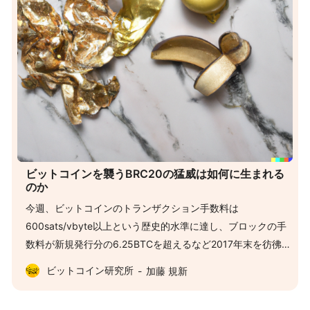
ビットコインを襲うBRC20の猛威は如何に生まれる
のか
今週、ビットコインのトランザクション手数料は
600sats/vbyte以上という歴史的水準に達し、ブロックの手
数料が新規発行分の6.25BTCを超えるなど2017年末を彷彿と
させるバブリーな状況がありました。本日は日本時間に
ビットコイン研究所
加藤 規新
40sats/vbyte程度まで落ち着きましたが、北米が目を覚まし
てからは再び次のブロックにトランザクションが入る水準は