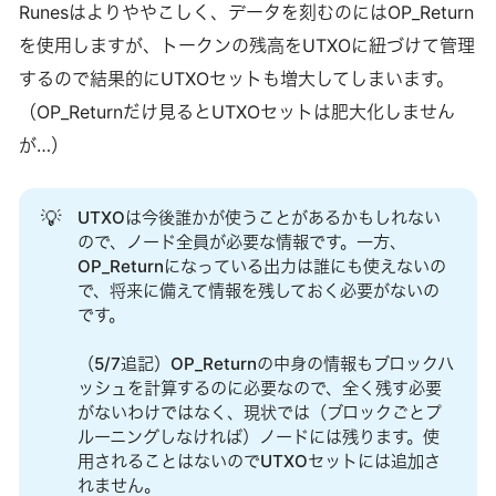
200sats/vbyteを超える状態で推移しています。 今年に入っ
Runesはよりややこしく、データを刻むのにはOP_Return
てからOrdinal Inscriptionsの誕生などでトランザクション手
を使用しますが、トークンの残高をUTXOに紐づけて管理
数料の相場がここ数年に比べて高い状態が続いていますが、
するので結果的にUTXOセットも増大してしまいます。
今回の桁違いの高騰もOrdinal Inscriptionsに関連していま
（OP_Returnだけ見るとUTXOセットは肥大化しません
す。Inscriptionsを多用するBRC20というカラードコインプロ
が…）
トコルのようなものの配布が原因だからです。今日はビット
コインの手数料高騰を招くBRC20の仕組みと、それに対する
ビットコインコミュニティの反応、そして私の予想する今後
💡
UTXOは今後誰かが使うことがあるかもしれない
の流れを書いて行きます。 BRC20は非常に非効率なプロトコ
ので、ノード全員が必要な情報です。一方、
OP_Returnになっている出力は誰にも使えないの
ル 現時点でリファレンス実装や厳密な仕様は存在しません
で、将来に備えて情報を残しておく必要がないの
が、公式？とされるドキュ
です。
（5/7追記）OP_Returnの中身の情報もブロックハ
ッシュを計算するのに必要なので、全く残す必要
がないわけではなく、現状では（ブロックごとプ
ルーニングしなければ）ノードには残ります。使
用されることはないのでUTXOセットには追加さ
れません。