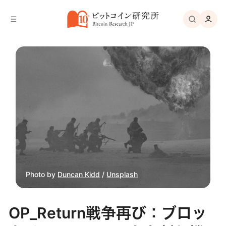
バ
へ
ー
移
へ
動
移
動
Photo by 
Duncan Kidd
 / 
Unsplash
OP_Return戦争再び：ブロッ