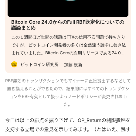
Bitcoin Core 24.0からのFull RBF既定化についての
議論まとめ
この１週間ほど世間の話題はFTXの信用不安問題で持ちきり
ですが、ビットコイン開発者の多くは全然違う論争に巻き込
まれていました。Bitcoin Coreの次期リリースである24.0に
おいて、ノードのポリシーとしてFull RBF (mempoolfullrbf)
ビットコイン研究所
加藤 規新
というものが導入される予定のところ、これに反対する意見
が出たためです。 結果的には導入継続という流れになりまし
RBF無効のトランザクションでもマイナーに直接提出するなどして
たが、このように誰でも意見・議論できることがビットコイ
置き換えることができたので、結果的にはすべてのトランザクシ
ン開発における健全性維持の１つの仕組みです。 それでは議
ョンをRBF有効として扱うようノードポリシーが変更されまし
論の内容を見ていきましょう。 RBFとは RBFとはReplace-
た。
by-Feeの略で、配信したがまだブロックに取り込まれていな
いトランザクションを、より高い手数料を払って置換するこ
今日は以上の論点を掘り下げて、OP_Returnの制限撤廃を
とをいいます。トランザクション作成時にそのトランザクシ
支持する立場での意見を示してみます。（とはいえ、残す
ョンにRBF有効のフラグが立てられている場合、同じコイン