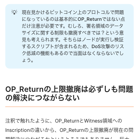
Proof of Work, ANTPOOL has also set up a special page
💡
現在見かけるビットコイン上のプロトコルで問題
for the PoW community.
になっているのは基本的にOP_Returnではない点
だけ注意が必要です。むしろ、署名領域のデータ
サイズに関する制限も撤廃すべきでは？という意
見も考えられます。そちらはノードが実行し検証
するスクリプトが含まれるため、DoS攻撃のリス
ク低減の機能もあるので当面はなくならないでし
ょう。
OP_Returnの上限撤廃は必ずしも問題
の解決につながらない
注釈で触れたように、OP_ReturnとWitness領域への
Inscriptionの違いから、OP_Returnの上限撤廃が現在の問