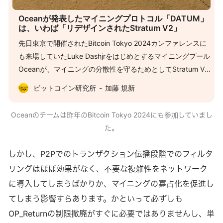
Oceanが発表したマイニングプロトコル「DATUM」
は、いわば「リデザインされたStratum V2」
先日東京で開催されたBitcoin Tokyo 2024カンファレンスに
も来場していたLuke Dashjrをはじめとするマイニングプール
Oceanが、マイニングの分散性を守るためとしてStratum V2
とは異なる次世代マイニングプールプロトコル
ビットコイン研究所
加藤 規新
「DATUM（Decentralized Alternative Templates for
Universal Mining）」を発表しました。 本稿では以前にも
Oceanのチームは昨年のBitcoin Tokyo 2024にも参加していまし
Stratum V2を紹介しています。知識をリフレッシュされたい
た。
方はぜひ以下の記事をご覧ください。またOceanについても
マイニングカテゴリ内の記事で度々触れております。
しかし、P2Pでのトランザクション伝播段階でのフィルタ
Stratum V2は本当にマイニングプールの検閲耐性を改善する
リングはほぼ効果がなく、不要な複雑性をネットワーク
のか？マイニングの話題になると、少なくともここ数年は規
に導入してしまうばかりか、マイニングの寡占化を促進し
制や検閲という部分に関する関心が高まっている実感があり
てしまう影響すらあります。かといって必ずしも
ます。マイナーがマイニングプールに接続する現状ではプー
ル側が検閲を行えるのではないか、いくつかの大手マイニン
OP_Returnの制限撤廃がすぐに必要ではありませんし、単