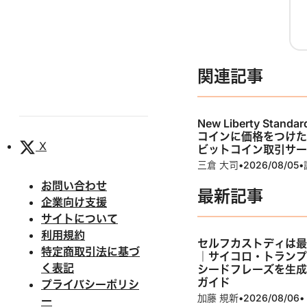
関連記事
New Liberty Stan
コインに価格をつけ
X
ビットコイン取引サ
三倉 大司
•
2026/08/05
•
お問い合わせ
最新記事
企業向け支援
サイトについて
利用規約
セルフカストディは
特定商取引法に基づ
｜サイコロ・トラン
く表記
シードフレーズを生
ガイド
プライバシーポリシ
加藤 規新
•
2026/08/06
•
ー