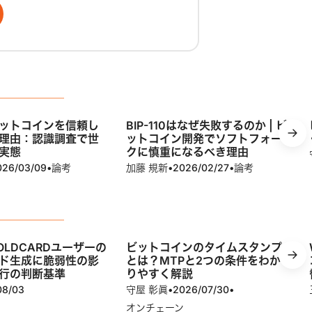
ットコインを信頼し
BIP-110はなぜ失敗するのか | ビ
理由：認識調査で世
ットコイン開発でソフトフォー
実態
クに慎重になるべき理由
026/03/09
•
論考
加藤 規新
•
2026/02/27
•
論考
OLDCARDユーザーの
ビットコインのタイムスタンプ
ド生成に脆弱性の影
とは？MTPと2つの条件をわか
行の判断基準
りやすく解説
08/03
守屋 彰眞
•
2026/07/30
•
オンチェーン