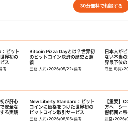
30分無料で相談する
dard：ビット
Bitcoin Pizza Dayとは？世界初
日本人がビ
た世界初の
のビットコイン決済の歴史と意
ない本当の
ービス
義
界最下位の
論考
三倉 大司
•
2026/05/22
•
論考
守屋 彰眞
•
2
最初が肝心
New Liberty Standard：ビット
【重要】C
プで安全な
コインに価格をつけた世界初の
方へ｜シー
成する実践
ビットコイン取引サービス
響範囲と移
三倉 大司
•
2026/08/05
•
論考
運営
•
2026/