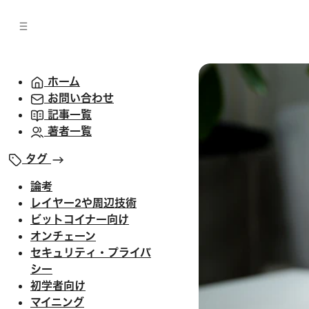
バ
へ
ー
移
へ
動
移
動
ホーム
お問い合わせ
記事一覧
著者一覧
タグ
論考
レイヤー2や周辺技術
ビットコイナー向け
オンチェーン
セキュリティ・プライバ
シー
初学者向け
マイニング