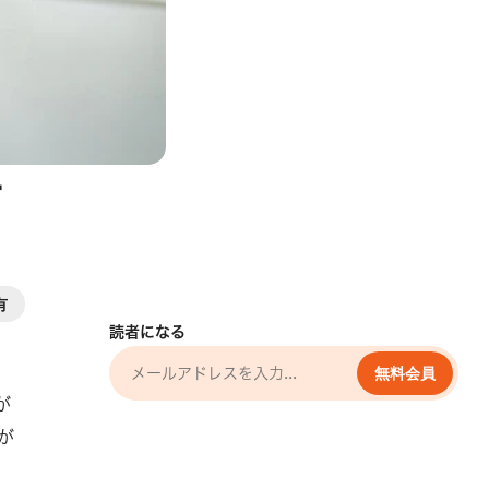
ー
有
読者になる
無料会員
が
が