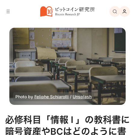
バ
へ
ー
移
へ
動
移
動
Photo by 
Feliphe Schiarolli
 / 
Unsplash
必修科目「情報 I 」の教科書に
暗号資産やBCはどのように書