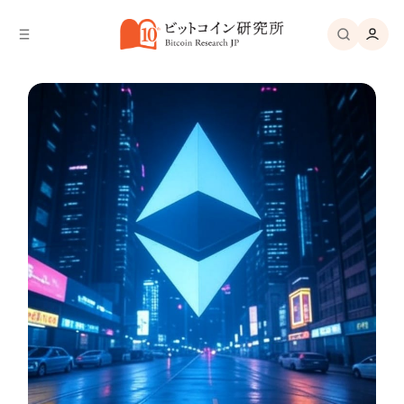
バ
へ
ー
移
へ
動
移
動