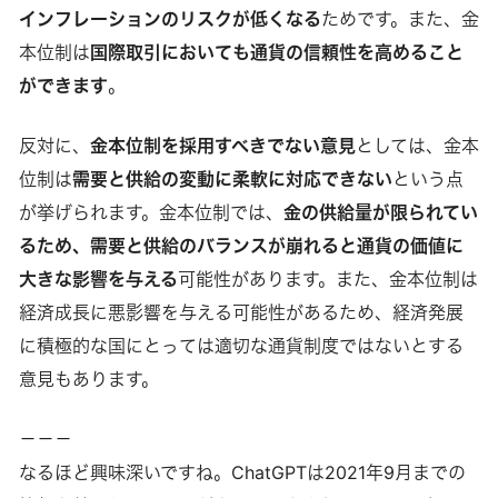
インフレーションのリスクが低くなる
ためです。また、金
本位制は
国際取引においても通貨の信頼性を高めること
ができます
。
反対に、
金本位制を採用すべきでない意見
としては、金本
位制は
需要と供給の変動に柔軟に対応できない
という点
が挙げられます。金本位制では、
金の供給量が限られてい
るため、需要と供給のバランスが崩れると通貨の価値に
大きな影響を与える
可能性があります。また、金本位制は
経済成長に悪影響を与える可能性があるため、経済発展
に積極的な国にとっては適切な通貨制度ではないとする
意見もあります。
－－－
なるほど興味深いですね。ChatGPTは2021年9月までの