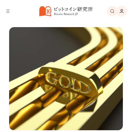
バ
へ
ー
移
へ
動
移
動