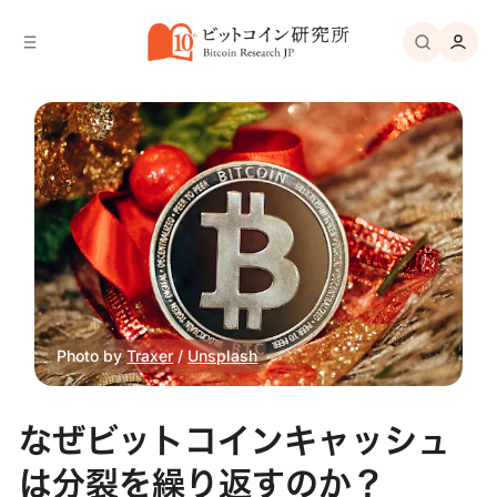
バ
へ
ー
移
へ
動
移
動
Photo by 
Traxer
 / 
Unsplash
なぜビットコインキャッシュ
は分裂を繰り返すのか？